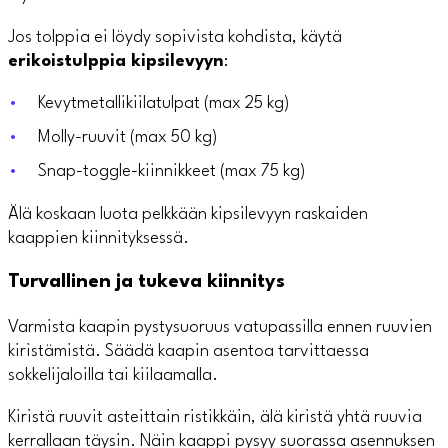
Jos tolppia ei löydy sopivista kohdista, käytä
erikoistulppia kipsilevyyn
:
Kevytmetallikiilatulpat (max 25 kg)
Molly-ruuvit (max 50 kg)
Snap-toggle-kiinnikkeet (max 75 kg)
Älä koskaan luota pelkkään kipsilevyyn raskaiden
kaappien kiinnityksessä.
Turvallinen ja tukeva kiinnitys
Varmista kaapin pystysuoruus vatupassilla ennen ruuvien
kiristämistä. Säädä kaapin asentoa tarvittaessa
sokkelijaloilla tai kiilaamalla.
Kiristä ruuvit asteittain ristikkäin, älä kiristä yhtä ruuvia
kerrallaan täysin. Näin kaappi pysyy suorassa asennuksen