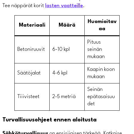
Tee näppärät korit
lasten vaatteille
.
Huomioitav
Materiaali
Määrä
aa
Pituus
Betoniruuvit
6-10 kpl
seinän
mukaan
Kaapin koon
Säätöjalat
4-6 kpl
mukaan
Seinän
Tiiivisteet
2-5 metriä
epätasaisuu
det
Turvallisuusohjeet ennen aloitusta
Sähköturvallisuus
on ensisijaisen tärkeää. Katkaise