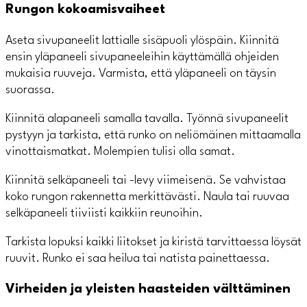
Rungon kokoamisvaiheet
Aseta sivupaneelit lattialle sisäpuoli ylöspäin. Kiinnitä
ensin yläpaneeli sivupaneeleihin käyttämällä ohjeiden
mukaisia ruuveja. Varmista, että yläpaneeli on täysin
suorassa.
Kiinnitä alapaneeli samalla tavalla. Työnnä sivupaneelit
pystyyn ja tarkista, että runko on neliömäinen mittaamalla
vinottaismatkat. Molempien tulisi olla samat.
Kiinnitä selkäpaneeli tai -levy viimeisenä. Se vahvistaa
koko rungon rakennetta merkittävästi. Naula tai ruuvaa
selkäpaneeli tiiviisti kaikkiin reunoihin.
Tarkista lopuksi kaikki liitokset ja kiristä tarvittaessa löysät
ruuvit. Runko ei saa heilua tai natista painettaessa.
Virheiden ja yleisten haasteiden välttäminen