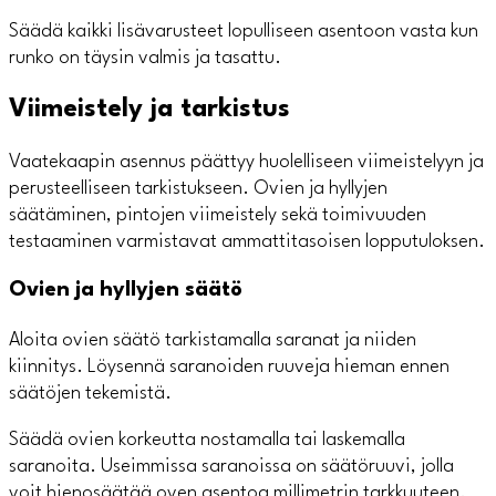
Säädä kaikki lisävarusteet lopulliseen asentoon vasta kun
runko on täysin valmis ja tasattu.
Viimeistely ja tarkistus
Vaatekaapin asennus päättyy huolelliseen viimeistelyyn ja
perusteelliseen tarkistukseen. Ovien ja hyllyjen
säätäminen, pintojen viimeistely sekä toimivuuden
testaaminen varmistavat ammattitasoisen lopputuloksen.
Ovien ja hyllyjen säätö
Aloita ovien säätö tarkistamalla saranat ja niiden
kiinnitys. Löysennä saranoiden ruuveja hieman ennen
säätöjen tekemistä.
Säädä ovien korkeutta nostamalla tai laskemalla
saranoita. Useimmissa saranoissa on säätöruuvi, jolla
voit hienosäätää oven asentoa millimetrin tarkkuuteen.