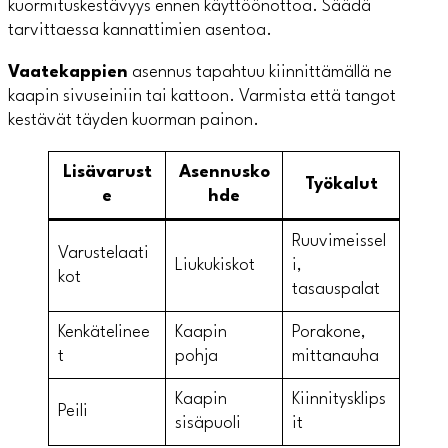
kuormituskestävyys ennen käyttöönottoa. Säädä
tarvittaessa kannattimien asentoa.
Vaatekappien
asennus tapahtuu kiinnittämällä ne
kaapin sivuseiniin tai kattoon. Varmista että tangot
kestävät täyden kuorman painon.
Lisävarust
Asennusko
Työkalut
e
hde
Ruuvimeissel
Varustelaati
Liukukiskot
i,
kot
tasauspalat
Kenkätelinee
Kaapin
Porakone,
t
pohja
mittanauha
Kaapin
Kiinnitysklips
Peili
sisäpuoli
it