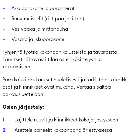
Akkuporakone ja poranterät
Ruuvimeisselit (ristipää ja litteä)
Vesivaaka ja mittanauha
Vasara ja iskuporakone
Tyhjennä työtila kokonaan kalusteista ja tavaroista.
Tarvitset riittävästi tilaa osien käsittelyyn ja
kokoamiseen.
Pura kaikki pakkaukset huolellisesti ja tarkista että kaikki
osat ja kiinnikkeet ovat mukana. Vertaa sisältöä
pakkausluetteloon.
Osien järjestely:
Lajittele ruuvit ja kiinnikkeet kokojärjestykseen
Asettele paneelit kokoonpanojärjestyksessä