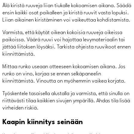
Älä kiristä ruuveja liian tiukalle kokoamisen aikana. Säädä
ensin kaikki osat paikalleen ja kiristä ruuvit vasta lopuksi.
Liian aikainen kiristäminen voi vaikeuttaa kohdistamista.
Varmista, että käytät oikean kokoisia ruuveja oikeissa
paikoissa. Väärä ruuvi voi hajottaa levymateriaalin tai
jättää liitoksen löysäksi. Tarkista ohjeista ruuvikoot ennen
kiinnittämistä.
Mittaa runko useaan otteeseen kokoamisen aikana. Jos
runko on vino, korjaa se ennen selkäpaneelin
kiinnittämistä. Vinoutta on myöhemmin vaikea korjata.
Työskentele tasaisella alustalla ja varmista, että sinulla on
riittävästi tilaa kaikkien sivujen ympärillä. Ahdas tila lisää
virheiden riskiä.
Kaapin kiinnitys seinään