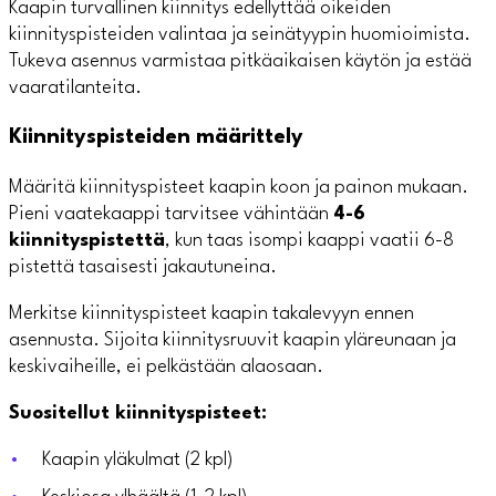
Kaapin turvallinen kiinnitys edellyttää oikeiden
kiinnityspisteiden valintaa ja seinätyypin huomioimista.
Tukeva asennus varmistaa pitkäaikaisen käytön ja estää
vaaratilanteita.
Kiinnityspisteiden määrittely
Määritä kiinnityspisteet kaapin koon ja painon mukaan.
Pieni vaatekaappi tarvitsee vähintään
4-6
kiinnityspistettä
, kun taas isompi kaappi vaatii 6-8
pistettä tasaisesti jakautuneina.
Merkitse kiinnityspisteet kaapin takalevyyn ennen
asennusta. Sijoita kiinnitysruuvit kaapin yläreunaan ja
keskivaiheille, ei pelkästään alaosaan.
Suositellut kiinnityspisteet:
Kaapin yläkulmat (2 kpl)