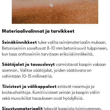
Materiaalivalinnat ja tarvikkeet
Seinäkiinnikkeet
tulee valita seinämateriaalin mukaan.
Betoniseiniin soveltuvat 8-10 mm betoniruuvit tulppineen,
kun taas onttoseiniin tarvitaan erikoiskiinnikkeitä.
Säätöjalat ja tasauslevyt
varmistavat kaapin vakaan
asennon. Valitse säätöjalat, joiden säätövara on
vähintään 10-15 millimetriä.
Tiivisteet ja välikappaleet
estävät naarmuja ja
kosteushaittoja. Kumitiivisteet seinän ja kaapin väliin
sekä muovikiilat tasaukseen ovat hyödyllisiä.
Sisustusmateriaalit
tekevät kaapista toimivamman.