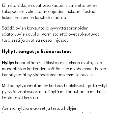
Kiinnitä kiskojen osat sekä kaapin sisälle että ovien
takapuolelle valmistajan ohjeiden mukaan. Testaa
liukuminen ennen lopullista säätöä.
Säädä ovien korkeutta ja syvyyttä saranoiden
säätöruuvien avulla. Varmista että ovet sulkeutuvat
tasaisesti ja ovat samassa linjassa.
Hyllyt, tangot ja lisävarusteet
Hyllyt
kiinnitetään reikäkiskojärjestelmän avulla, joka
mahdollistaa korkeuden säätämisen myöhemmin. Poraa
kiinnitysreiät hyllykannattimet molemmille puolille.
Mittaa hyllykannattimien korkeus huolellisesti, jotta hyllyt
pysyvät vaakasuorassa. Käytä mittanauhaa ja merkitse
kaikki tasot kerralla.
Asenna hyllykannakkeet ja testaa hyllyjen