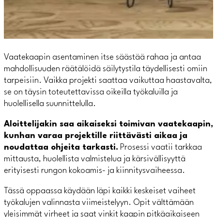
Vaatekaapin asentaminen itse säästää rahaa ja antaa
mahdollisuuden räätälöidä säilytystila täydellisesti omiin
tarpeisiin. Vaikka projekti saattaa vaikuttaa haastavalta,
se on täysin toteutettavissa oikeilla työkaluilla ja
huolellisella suunnittelulla.
Aloittelijakin saa aikaiseksi toimivan vaatekaapin,
kunhan varaa projektille riittävästi aikaa ja
noudattaa ohjeita tarkasti.
Prosessi vaatii tarkkaa
mittausta, huolellista valmistelua ja kärsivällisyyttä
erityisesti rungon kokoamis- ja kiinnitysvaiheessa.
Tässä oppaassa käydään läpi kaikki keskeiset vaiheet
työkalujen valinnasta viimeistelyyn. Opit välttämään
yleisimmät virheet ja saat vinkit kaapin pitkäaikaiseen