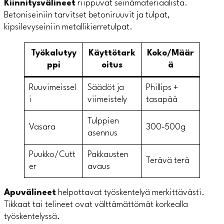
Kiinnitysvälineet
riippuvat seinämateriaalista.
Betoniseiniin tarvitset betoniruuvit ja tulpat,
kipsilevyseiniin metallikierretulpat.
Työkalutyy
Käyttötark
Koko/Määr
ppi
oitus
ä
Ruuvimeissel
Säädöt ja
Phillips +
i
viimeistely
tasapää
Tulppien
Vasara
300-500g
asennus
Puukko/Cutt
Pakkausten
Terävä terä
er
avaus
Apuvälineet
helpottavat työskentelyä merkittävästi.
Tikkaat tai telineet ovat välttämättömät korkealla
työskentelyssä.