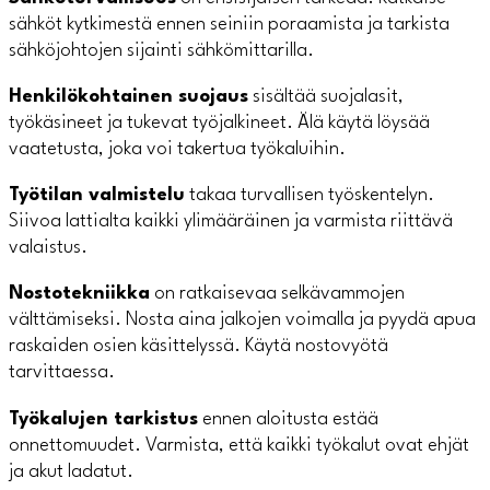
sähköt kytkimestä ennen seiniin poraamista ja tarkista
sähköjohtojen sijainti sähkömittarilla.
Henkilökohtainen suojaus
sisältää suojalasit,
työkäsineet ja tukevat työjalkineet. Älä käytä löysää
vaatetusta, joka voi takertua työkaluihin.
Työtilan valmistelu
takaa turvallisen työskentelyn.
Siivoa lattialta kaikki ylimääräinen ja varmista riittävä
valaistus.
Nostotekniikka
on ratkaisevaa selkävammojen
välttämiseksi. Nosta aina jalkojen voimalla ja pyydä apua
raskaiden osien käsittelyssä. Käytä nostovyötä
tarvittaessa.
Työkalujen tarkistus
ennen aloitusta estää
onnettomuudet. Varmista, että kaikki työkalut ovat ehjät
ja akut ladatut.