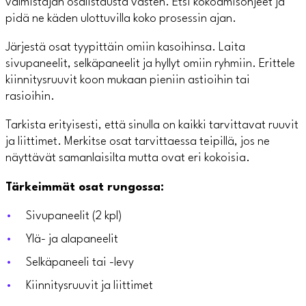
valmistajan osalistausta vasten. Etsi kokoamisohjeet ja
pidä ne käden ulottuvilla koko prosessin ajan.
Järjestä osat tyypittäin omiin kasoihinsa. Laita
sivupaneelit, selkäpaneelit ja hyllyt omiin ryhmiin. Erittele
kiinnitysruuvit koon mukaan pieniin astioihin tai
rasioihin.
Tarkista erityisesti, että sinulla on kaikki tarvittavat ruuvit
ja liittimet. Merkitse osat tarvittaessa teipillä, jos ne
näyttävät samanlaisilta mutta ovat eri kokoisia.
Tärkeimmät osat rungossa:
Sivupaneelit (2 kpl)
Ylä- ja alapaneelit
Selkäpaneeli tai -levy
Kiinnitysruuvit ja liittimet