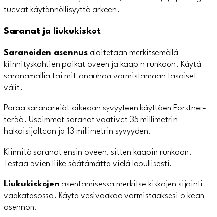
tuovat käytännöllisyyttä arkeen.
Saranat ja liukukiskot
Saranoiden asennus
aloitetaan merkitsemällä
kiinnityskohtien paikat oveen ja kaapin runkoon. Käytä
saranamallia tai mittanauhaa varmistamaan tasaiset
välit.
Poraa saranareiät oikeaan syvyyteen käyttäen Forstner-
terää. Useimmat saranat vaativat 35 millimetrin
halkaisijaltaan ja 13 millimetrin syvyyden.
Kiinnitä saranat ensin oveen, sitten kaapin runkoon.
Testaa ovien liike säätämättä vielä lopullisesti.
Liukukiskojen
asentamisessa merkitse kiskojen sijainti
vaakatasossa. Käytä vesivaakaa varmistaaksesi oikean
asennon.