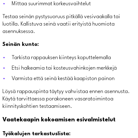
Mittaa suurimmat korkeusvaihtelut
Testaa seinän pystysuoruus pitkällä vesivaakalla tai
luotilla. Kallistuva seinä vaatii erityistä huomiota
asennuksessa.
Seinän kunto:
Tarkista rappauksen kiinteys koputtelemalla
Etsi halkeamia tai kosteusvahinkojen merkkejä
Varmista että seinä kestää kaapiston painon
Löysä rappauspinta täytyy vahvistaa ennen asennusta.
Käytä tarvittaessa porakoneen vasaratoimintoa
kiinnityskohtien testaamiseen.
Vaatekaapin kokoamisen esivalmistelut
Työkalujen tarkastuslista: