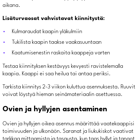
aikana.
Lisäturvaosat vahvistavat kiinnitystä:
Kulmaraudat kaapin yläkulmiin
Tukilista kaapin taakse vaakasuuntaan
Kaatumisenestin raskaita kaappeja varten
Testaa kiinnityksen kestävyys kevyesti ravistelemalla
kaapia. Kaappi ei saa heilua tai antaa periksi.
Tarkista kiinnitys 2-3 viikon kuluttua asennuksesta. Ruuvit
voivat löystyä hieman seinämateriaalin asettuessa.
Ovien ja hyllyjen asentaminen
Ovien ja hyllyjen oikea asennus määrittää vaatekaappisi
toimivuuden ja ulkonäön. Saranat ja liukukiskot vaativat
tarkkaa mittaamista ja tasausta, kun taas hyllyt ja tangot