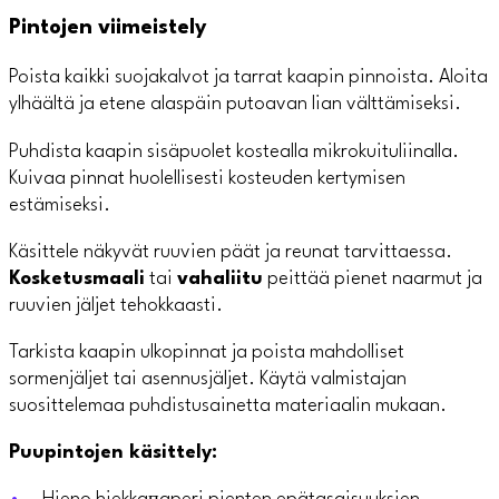
Pintojen viimeistely
Poista kaikki suojakalvot ja tarrat kaapin pinnoista. Aloita
ylhäältä ja etene alaspäin putoavan lian välttämiseksi.
Puhdista kaapin sisäpuolet kostealla mikrokuituliinalla.
Kuivaa pinnat huolellisesti kosteuden kertymisen
estämiseksi.
Käsittele näkyvät ruuvien päät ja reunat tarvittaessa.
Kosketus­maali
tai
vahaliitu
peittää pienet naarmut ja
ruuvien jäljet tehokkaasti.
Tarkista kaapin ulkopinnat ja poista mahdolliset
sormenjäljet tai asennusjäljet. Käytä valmistajan
suosittelemaa puhdistusainetta materiaalin mukaan.
Puupintojen käsittely: