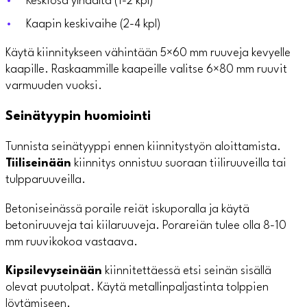
Keskiosa ylhäältä (1-2 kpl)
Kaapin keskivaihe (2-4 kpl)
Käytä kiinnitykseen vähintään 5×60 mm ruuveja kevyelle
kaapille. Raskaammille kaapeille valitse 6×80 mm ruuvit
varmuuden vuoksi.
Seinätyypin huomiointi
Tunnista seinätyyppi ennen kiinnitystyön aloittamista.
Tiiliseinään
kiinnitys onnistuu suoraan tiiliruuveilla tai
tulpparuuveilla.
Betoniseinässä poraile reiät iskuporalla ja käytä
betoniruuveja tai kiilaruuveja. Porareiän tulee olla 8-10
mm ruuvikokoa vastaava.
Kipsilevyseinään
kiinnitettäessä etsi seinän sisällä
olevat puutolpat. Käytä metallinpaljastinta tolppien
löytämiseen.