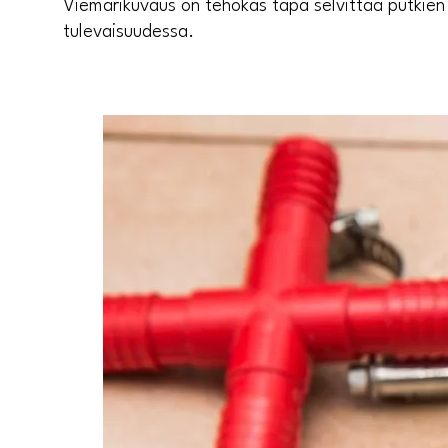
Viemärikuvaus on tehokas tapa selvittää putkien 
tulevaisuudessa.