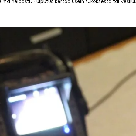
lma helposti. Pulputus kertoo usein tukoksesta tai vesilu