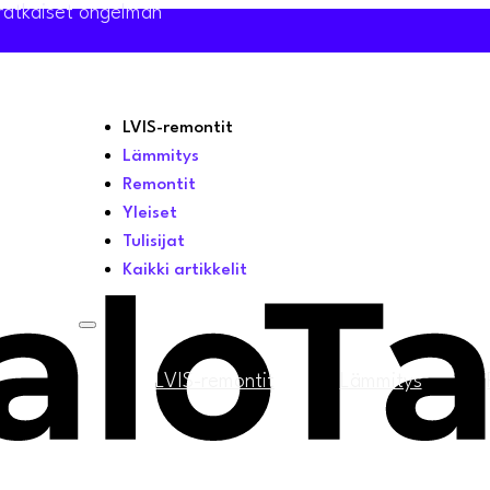
a ratkaiset ongelman
LVIS-remontit
Lämmitys
Remontit
Yleiset
Tulisijat
Kaikki artikkelit
LVIS-remontit
Lämmitys