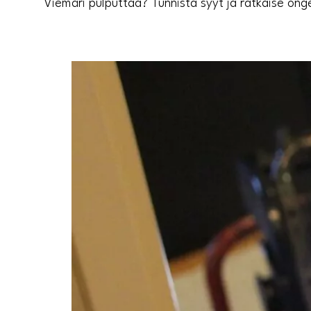
Viemäri pulputtaa? Tunnista syyt ja ratkaise onge