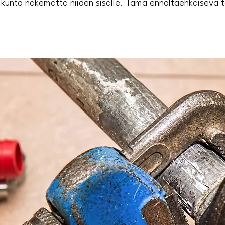
kunto näkemättä niiden sisälle. Tämä ennaltaehkäisevä toi