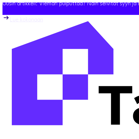
Uusin artikkeli: Viemäri pulputtaa? Näin selvität syyn j
Lue kokonaan