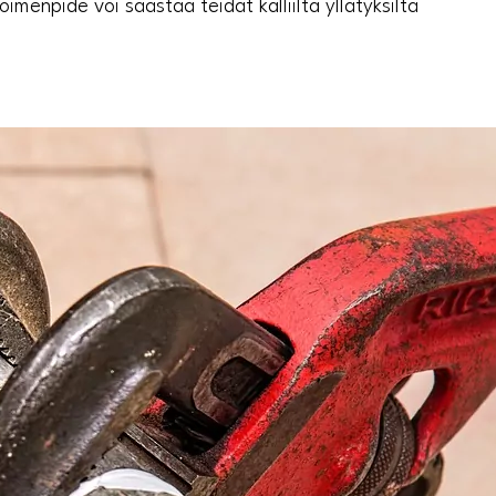
menpide voi säästää teidät kalliilta yllätyksiltä