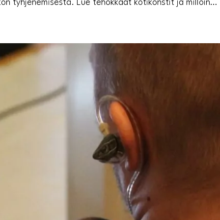
kon tyhjenemisestä. Lue tehokkaat kotikonstit ja milloin…