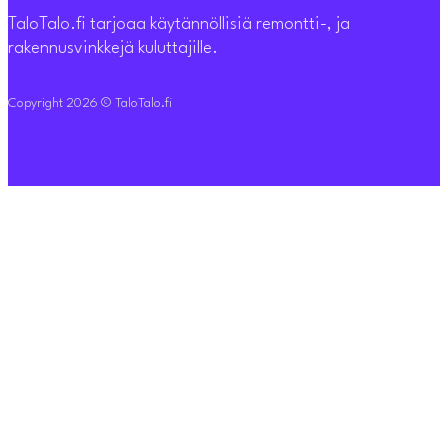
TaloTalo.fi tarjoaa käytännöllisiä remontti-, ja
rakennusvinkkejä kuluttajille.
Copyright 2026 © TaloTalo.fi