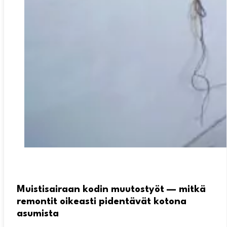
Muistisairaan kodin muutostyöt — mitkä
remontit oikeasti pidentävät kotona
asumista