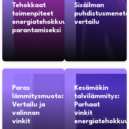
Tehokkaat
Sisäilman
toimenpiteet
puhdistusmenete
energiatehokkuuden
vertailu
parantamiseksi
Paras
Kesämökin
lämmitysmuoto:
talvilämmitys:
Vertailu ja
Parhaat
valinnan
vinkit
vinkit
energiatehokkuu