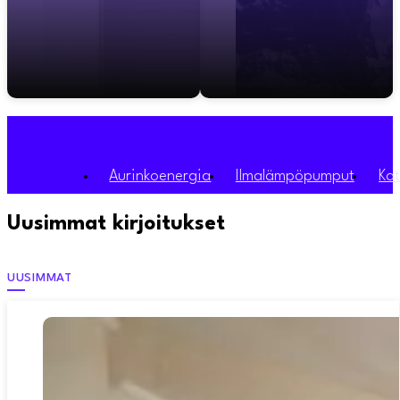
Aurinkoenergia
Ilmalämpöpumput
Ka
Uusimmat kirjoitukset
UUSIMMAT