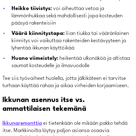
Heikko tiivistys:
voi aiheuttaa vetoa ja
lämmönhukkaa sekä mahdollisesti jopa kosteuden
pääsyä rakenteisiin
Väärä kiinnitystapa:
liian tiukka tai vääränlainen
kiinnitys voi vaikuttaa rakenteiden kestävyyteen ja
lyhentää ikkunan käyttöikää
Huono viimeistely:
heikentää ulkonäköä ja altistaa
saumat kosteudelle ja ilmavuodolle
Tee siis työvaiheet huolella, jotta jälkikäteen ei tarvitse
turhaan käyttää rahaa ja aikaa virheiden korjaamiseen.
Ikkunan asennus itse vs.
ammattilaisen tekemänä
Ikkunaremonttia
ei tietenkään ole mikään pakko tehdä
itse. Markkinoilta löytyy paljon asiansa osaavia