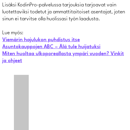
Lisäksi KodinPro-palvelussa tarjouksia tarjoavat vain
luotettaviksi todetut ja ammattitaitoiset asentajat, joten
sinun ei tarvitse olla huolissasi työn laadusta.
Lue myös:
Viemärin hajulukon puhdistus itse
Asuntokauppojen ABC – Älä tule huijatuksi
Miten huoltaa ulkoporeallasta ympäri vuoden? Vinkit
ja ohjeet