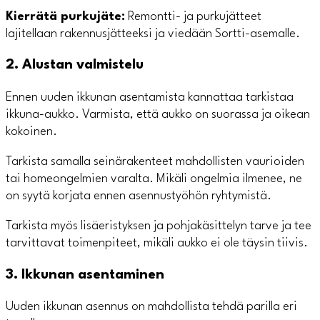
Kierrätä purkujäte:
Remontti- ja purkujätteet
lajitellaan rakennusjätteeksi ja viedään Sortti-asemalle.
2. Alustan valmistelu
Ennen uuden ikkunan asentamista kannattaa tarkistaa
ikkuna-aukko. Varmista, että aukko on suorassa ja oikean
kokoinen.
Tarkista samalla seinärakenteet mahdollisten vaurioiden
tai homeongelmien varalta. Mikäli ongelmia ilmenee, ne
on syytä korjata ennen asennustyöhön ryhtymistä.
Tarkista myös lisäeristyksen ja pohjakäsittelyn tarve ja tee
tarvittavat toimenpiteet, mikäli aukko ei ole täysin tiivis.
3. Ikkunan asentaminen
Uuden ikkunan asennus on mahdollista tehdä parilla eri