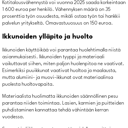
Kotitalousvähennystä voi vuonna 2025 saada korkeintaan
1 600 euroa per henkilö. Vähennyksen määrä on 35
prosenttia työn osuudesta, mikäli ostaa työn tai hankkii
palvelun yritykseltä. Omavastuuosuus on 150 euroa.
Ikkunoiden ylläpito ja huolto
Ikkunoiden käyttöikää voi parantaa huolehtimalla niistä
asianmukaisesti. Ikkunoiden tyyppi ja materiaali
vaikuttavat siihen, miten paljon huolenpitoa ne vaativat.
Esimerkiksi puuikkunat vaativat huoltoa ja maalausta,
mutta alumiini- ja muovi-ikkunat ovat materiaalinsa
puolesta huoltovapaita.
Materiaalista huolimatta ikkunoiden säännöllinen pesu
parantaa niiden toimintaa. Lasien, karmien ja puitteiden
puhdistaminen kannattaa tehdä vähintään kerran
vuodessa.