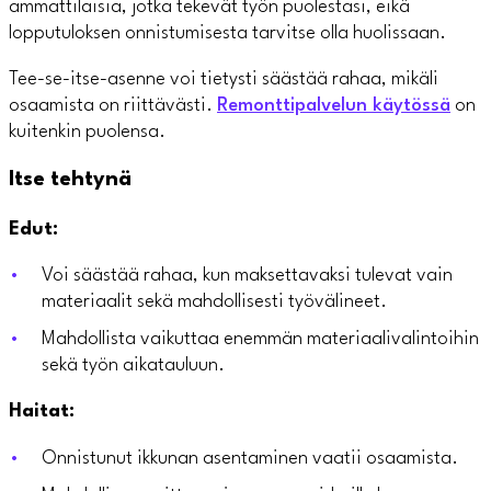
ammattilaisia, jotka tekevät työn puolestasi, eikä
lopputuloksen onnistumisesta tarvitse olla huolissaan.
Tee-se-itse-asenne voi tietysti säästää rahaa, mikäli
osaamista on riittävästi.
Remonttipalvelun käytössä
on
kuitenkin puolensa.
Itse tehtynä
Edut:
Voi säästää rahaa, kun maksettavaksi tulevat vain
materiaalit sekä mahdollisesti työvälineet.
Mahdollista vaikuttaa enemmän materiaalivalintoihin
sekä työn aikatauluun.
Haitat:
Onnistunut ikkunan asentaminen vaatii osaamista.