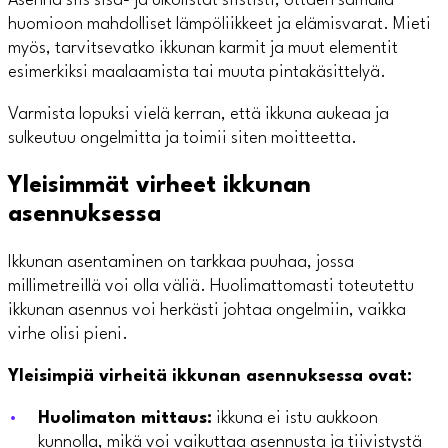
Asenna siis sisä- ja ulkolistat siististi, ottaen samalla
huomioon mahdolliset lämpöliikkeet ja elämisvarat. Mieti
myös, tarvitsevatko ikkunan karmit ja muut elementit
esimerkiksi maalaamista tai muuta pintakäsittelyä.
Varmista lopuksi vielä kerran, että ikkuna aukeaa ja
sulkeutuu ongelmitta ja toimii siten moitteetta.
Yleisimmät virheet ikkunan
asennuksessa
Ikkunan asentaminen on tarkkaa puuhaa, jossa
millimetreillä voi olla väliä. Huolimattomasti toteutettu
ikkunan asennus voi herkästi johtaa ongelmiin, vaikka
virhe olisi pieni.
Yleisimpiä virheitä ikkunan asennuksessa ovat:
Huolimaton mittaus:
ikkuna ei istu aukkoon
kunnolla, mikä voi vaikuttaa asennusta ja tiivistystä