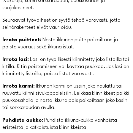
työkaluja, kuten sorkkaraudan, puukkosahan ja
suojakäsineet.
Seuraavat työvaiheet on syytä tehdä varovasti, jotta
seinärakenteet eivät vaurioidu.
Irrota puitteet:
Nosta ikkunan puite paikoiltaan ja
poista vuoraus sekä ikkunalistat.
Irrota lasi:
Lasi on tyypillisesti kiinnitetty joko listoilla tai
kitillä. Kitin poistamiseen voi käyttää puukkoa. Jos lasi on
kiinnitetty listoilla, poista listat varovasti.
Irrota karmi:
Ikkunan karmi on usein joko naulattu tai
ruuvattu kiinni sivukappaleisiin. Leikkaa kiinnikkeet poikki
puukkosahalla ja nosta ikkuna pois paikoiltaan joko käsin
tai sorkkaraudan avulla.
Puhdista aukko:
Puhdista ikkuna-aukko vanhoista
eristeistä ja katkaistuista kiinnikkeistä.