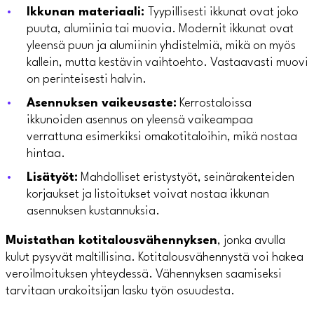
Ikkunan materiaali:
Tyypillisesti ikkunat ovat joko
puuta, alumiinia tai muovia. Modernit ikkunat ovat
yleensä puun ja alumiinin yhdistelmiä, mikä on myös
kallein, mutta kestävin vaihtoehto. Vastaavasti muovi
on perinteisesti halvin.
Asennuksen vaikeusaste:
Kerrostaloissa
ikkunoiden asennus on yleensä vaikeampaa
verrattuna esimerkiksi omakotitaloihin, mikä nostaa
hintaa.
Lisätyöt:
Mahdolliset eristystyöt, seinärakenteiden
korjaukset ja listoitukset voivat nostaa ikkunan
asennuksen kustannuksia.
Muistathan kotitalousvähennyksen
, jonka avulla
kulut pysyvät maltillisina. Kotitalousvähennystä voi hakea
veroilmoituksen yhteydessä. Vähennyksen saamiseksi
tarvitaan urakoitsijan lasku työn osuudesta.