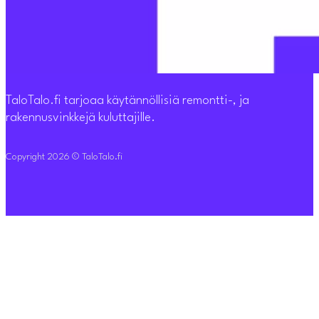
TaloTalo.fi tarjoaa käytännöllisiä remontti-, ja
rakennusvinkkejä kuluttajille.
Copyright 2026 © TaloTalo.fi