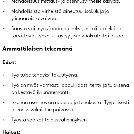
Mahdollisuus mittaus- ja asennusvirheille kasvaa.
Mahdollisista virheistä aiheutuu lisäkuluja ja
ylimääräistä vaivaa.
Säästö voi myös jäädä pieneksi, mikäli projektissa
tarvittavat työkalut täytyy joko vuokrata tai ostaa.
Ammattilaisen tekemänä
Edut:
Työ tulee tehdyksi takuutyönä.
Työ on myös varmasti laadukkaasti tehty ja tuloksena
on kestävä ikkunaremontti.
Ikkunan asennus on nopeaa ja tehokasta. Tyypillisesti
asennus valmistuu päivässä.
Työstä saa kotitalousvähennyksen
Haitat: