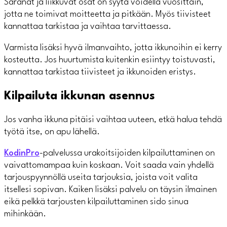
Saranat ja liikkuvat osat on syytä voidella vuosittain,
jotta ne toimivat moitteetta ja pitkään. Myös tiivisteet
kannattaa tarkistaa ja vaihtaa tarvittaessa.
Varmista lisäksi hyvä ilmanvaihto, jotta ikkunoihin ei kerry
kosteutta. Jos huurtumista kuitenkin esiintyy toistuvasti,
kannattaa tarkistaa tiivisteet ja ikkunoiden eristys.
Kilpailuta ikkunan asennus
Jos vanha ikkuna pitäisi vaihtaa uuteen, etkä halua tehdä
työtä itse, on apu lähellä.
KodinPro
-palvelussa urakoitsijoiden kilpailuttaminen on
vaivattomampaa kuin koskaan. Voit saada vain yhdellä
tarjouspyynnöllä useita tarjouksia, joista voit valita
itsellesi sopivan. Kaiken lisäksi palvelu on täysin ilmainen
eikä pelkkä tarjousten kilpailuttaminen sido sinua
mihinkään.