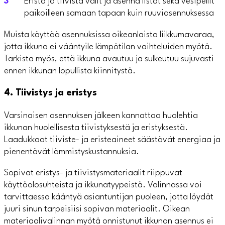
Eristä ja tiivistä välit ja asenna listat sekä vesipellit
paikoilleen samaan tapaan kuin ruuviasennuksessa
Muista käyttää asennuksissa oikeanlaista liikkumavaraa,
jotta ikkuna ei vääntyile lämpötilan vaihteluiden myötä.
Tarkista myös, että ikkuna avautuu ja sulkeutuu sujuvasti
ennen ikkunan lopullista kiinnitystä.
4. Tiivistys ja eristys
Varsinaisen asennuksen jälkeen kannattaa huolehtia
ikkunan huolellisesta tiivistyksestä ja eristyksestä.
Laadukkaat tiiviste- ja eristeaineet säästävät energiaa ja
pienentävät lämmistyskustannuksia.
Sopivat eristys- ja tiivistysmateriaalit riippuvat
käyttöolosuhteista ja ikkunatyypeistä. Valinnassa voi
tarvittaessa kääntyä asiantuntijan puoleen, jotta löydät
juuri sinun tarpeisiisi sopivan materiaalit. Oikean
materiaalivalinnan myötä onnistunut ikkunan asennus ei