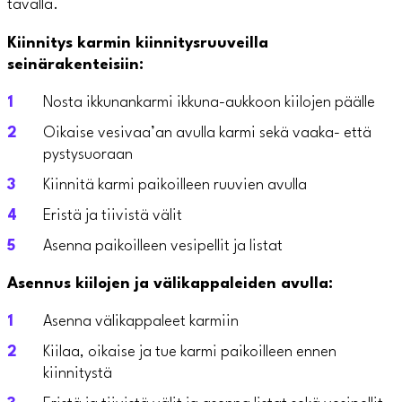
tavalla.
Kiinnitys karmin kiinnitysruuveilla
seinärakenteisiin:
Nosta ikkunankarmi ikkuna-aukkoon kiilojen päälle
Oikaise vesivaa’an avulla karmi sekä vaaka- että
pystysuoraan
Kiinnitä karmi paikoilleen ruuvien avulla
Eristä ja tiivistä välit
Asenna paikoilleen vesipellit ja listat
Asennus kiilojen ja välikappaleiden avulla:
Asenna välikappaleet karmiin
Kiilaa, oikaise ja tue karmi paikoilleen ennen
kiinnitystä