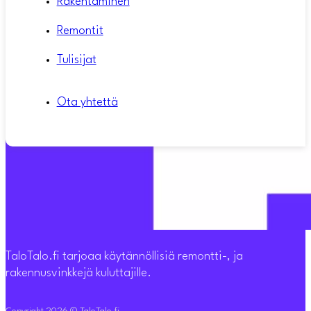
Rakentaminen
Remontit
Tulisijat
Ota yhtettä
TaloTalo.fi tarjoaa käytännöllisiä remontti-, ja
rakennusvinkkejä kuluttajille.