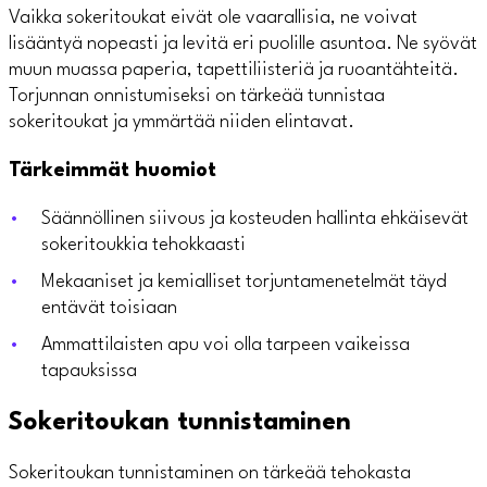
Vaikka sokeritoukat eivät ole vaarallisia, ne voivat
lisääntyä nopeasti ja levitä eri puolille asuntoa. Ne syövät
muun muassa paperia, tapettiliisteriä ja ruoantähteitä.
Torjunnan onnistumiseksi on tärkeää tunnistaa
sokeritoukat ja ymmärtää niiden elintavat.
Tärkeimmät huomiot
Säännöllinen siivous ja kosteuden hallinta ehkäisevät
sokeritoukkia tehokkaasti
Mekaaniset ja kemialliset torjuntamenetelmät täyd
entävät toisiaan
Ammattilaisten apu voi olla tarpeen vaikeissa
tapauksissa
Sokeritoukan tunnistaminen
Sokeritoukan tunnistaminen on tärkeää tehokasta