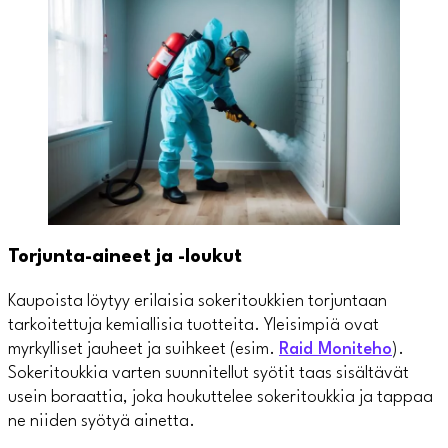
Torjunta-aineet ja -loukut
Kaupoista löytyy erilaisia sokeritoukkien torjuntaan
tarkoitettuja kemiallisia tuotteita. Yleisimpiä ovat
myrkylliset jauheet ja suihkeet (esim.
Raid Moniteho
).
Sokeritoukkia varten suunnitellut syötit taas sisältävät
usein boraattia, joka houkuttelee sokeritoukkia ja tappaa
ne niiden syötyä ainetta.