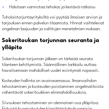
Halutaan varmistaa tehokas ja kestävä ratkaisu
Tuholaistorjuntayrityksiltä voi pyytää ilmaisen arvion ja
tarjouksen ennen palvelun tilaamista. Hinnat vaihtelevat
ongelman laajuuden ja valittujen menetelmien mukaan.
Sokeritoukan torjunnan seuranta ja
ylläpito
Sokeritoukan torjunnan jälkeen on tärkeää seurata
tilanteen kehittymistä. Säännöllinen tarkkailu auttaa
havaitsemaan mahdolliset uudet esiintymät nopeasti.
Kosteuden hallinta on avainasemassa. Ilmanvaihdon
tehostaminen ja kosteuden poistaminen ongelmatiloista
vähentävät sokeritoukkien elinmahdollisuuksia.
Siivouksen tehostaminen on olennainen osa ylläpitoa.
Erityistä huomiota tulee kiinnittää kylpyhuoneisiin,