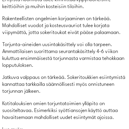
keittiöihin ja muihin kosteisiin tiloihin.
Rakenteellisten ongelmien korjaaminen on tärkeää.
Mahdolliset vuodot ja kosteusvauriot tulee korjata
viipymättä, jotta sokeritoukat eivät pääse palaamaan.
Torjunta-aineiden uusintakäsittely voi olla tarpeen.
Ammattilaisen suorittama seurantakäsittely 4-6 viikon
kuluttua ensimmäisestä torjunnasta varmistaa tehokkaan
lopputuloksen.
Jatkuva valppaus on tärkeää. Sokeritoukkien esiintymistä
kannattaa tarkkailla säännöllisesti myös onnistuneen
torjunnan jälkeen.
Kotitalouksien omien torjuntatoimien ylläpito on
suositeltavaa. Esimerkiksi syöttiansojen käyttö auttaa
havaitsemaan mahdolliset uudet esiintymät ajoissa.