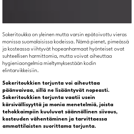
Sokeritoukka on yleinen mutta varsin epätoivottu vieras
monissa suomalaisissa kodeissa. Nämä pienet, pimeässä
ja kosteassa viihtyvät hopeanharmaat hyönteiset ovat
suhteellisen harmittomia, mutta voivat aiheuttaa
hygieniaongelmia mieltymyksestään kodin
elintarvikkeisiin.
Sokeritoukkien torjunta voi aiheuttaa
päänvaivaa, sillä ne lisääntyvät nopeasti.
Sokeritoukkien torjunta vaatii usein
kärsivällisyyttä ja monia menetelmiä, joista
tehokkaimpiin kuuluvat säännöllinen siivous,
kosteuden vähentäminen ja tarvittaessa
ammattilaisten suorittama torjunta.