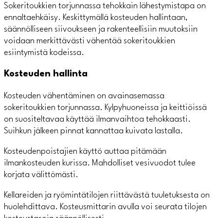
Sokeritoukkien torjunnassa tehokkain lähestymistapa on
ennaltaehkäisy. Keskittymällä kosteuden hallintaan,
säännölliseen siivoukseen ja rakenteellisiin muutoksiin
voidaan merkittävästi vähentää sokeritoukkien
esiintymistä kodeissa.
Kosteuden hallinta
Kosteuden vähentäminen on avainasemassa
sokeritoukkien torjunnassa. Kylpyhuoneissa ja keittiöissä
on suositeltavaa käyttää ilmanvaihtoa tehokkaasti.
Suihkun jälkeen pinnat kannattaa kuivata lastalla.
Kosteudenpoistajien käyttö auttaa pitämään
ilmankosteuden kurissa. Mahdolliset vesivuodot tulee
korjata välittömästi.
Kellareiden ja ryömintätilojen riittävästä tuuletuksesta on
huolehdittava. Kosteusmittarin avulla voi seurata tilojen