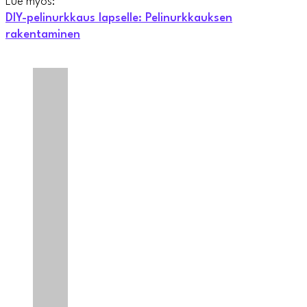
Lue myös:
DIY-pelinurkkaus lapselle: Pelinurkkauksen
rakentaminen