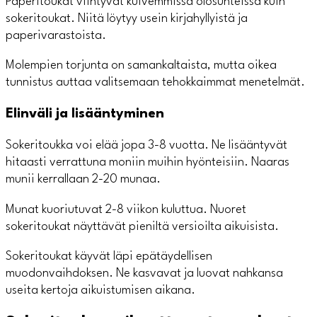
Paperitoukat viihtyvät kuivemmissa olosuhteissa kuin
sokeritoukat. Niitä löytyy usein kirjahyllyistä ja
paperivarastoista.
Molempien torjunta on samankaltaista, mutta oikea
tunnistus auttaa valitsemaan tehokkaimmat menetelmät.
Elinväli ja lisääntyminen
Sokeritoukka voi elää jopa 3-8 vuotta. Ne lisääntyvät
hitaasti verrattuna moniin muihin hyönteisiin. Naaras
munii kerrallaan 2-20 munaa.
Munat kuoriutuvat 2-8 viikon kuluttua. Nuoret
sokeritoukat näyttävät pieniltä versioilta aikuisista.
Sokeritoukat käyvät läpi epätäydellisen
muodonvaihdoksen. Ne kasvavat ja luovat nahkansa
useita kertoja aikuistumisen aikana.