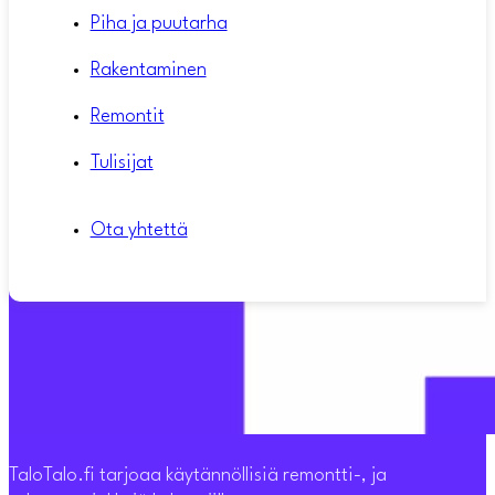
Piha ja puutarha
Rakentaminen
Remontit
Tulisijat
Ota yhtettä
TaloTalo.fi tarjoaa käytännöllisiä remontti-, ja