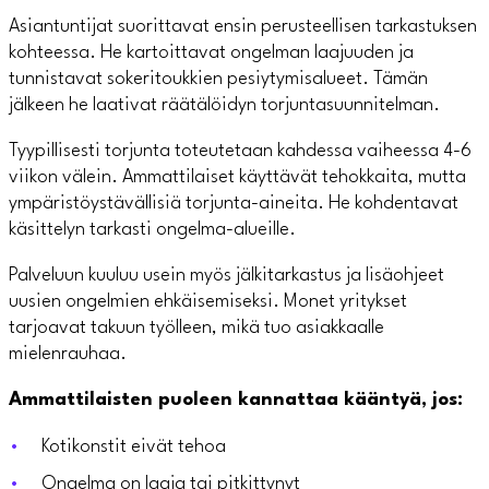
Asiantuntijat suorittavat ensin perusteellisen tarkastuksen
kohteessa. He kartoittavat ongelman laajuuden ja
tunnistavat sokeritoukkien pesiytymisalueet. Tämän
jälkeen he laativat räätälöidyn torjuntasuunnitelman.
Tyypillisesti torjunta toteutetaan kahdessa vaiheessa 4-6
viikon välein. Ammattilaiset käyttävät tehokkaita, mutta
ympäristöystävällisiä torjunta-aineita. He kohdentavat
käsittelyn tarkasti ongelma-alueille.
Palveluun kuuluu usein myös jälkitarkastus ja lisäohjeet
uusien ongelmien ehkäisemiseksi. Monet yritykset
tarjoavat takuun työlleen, mikä tuo asiakkaalle
mielenrauhaa.
Ammattilaisten puoleen kannattaa kääntyä, jos:
Kotikonstit eivät tehoa
Ongelma on laaja tai pitkittynyt