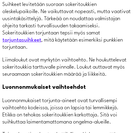
Suihkeet levitetään suoraan sokeritoukkien
oleskelupaikoille. Ne vaikuttavat nopeasti, mutta vaativat
uusintakäsittelyjä. Tärkeää on noudattaa valmistajan
ohjeita tarkasti turvallisuuden takaamiseksi.
Sokeritoukkien torjuntaan tepsii myös samat
torjuntasuihkeet
, mitä käytetään esimerkiksi punkkien
torjuntaan.
Liimaloukut ovat myrkytön vaihtoehto. Ne houkuttelevat
sokeritoukkia tarttuvalle pinnalle. Loukut auttavat myös
seuraamaan sokeritoukkien määrää ja liikkeitä.
Luonnonmukaiset vaihtoehdot
Luonnonmukaiset torjunta-aineet ovat turvallisempi
vaihtoehto kodeissa, joissa on lapsia tai lemmikkejä.
Etikka on tehokas sokeritoukkien karkottaja. Sitä voi
suihkuttaa laimentamattomana ongelma-alueille.