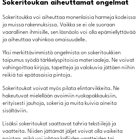
Sokeritoukan aiheuttamat ongelmat
Sokeritoukka voi aiheuttaa monenlaisia harmeja kodeissa
ja muissa rakennuksissa. Vaikka se ei ole suoraan
vaarallinen ihmisille, sen läsnäolo voi olla epämiellyttävää
ja aiheuttaa vahinkoa omaisuudelle.
Yksi merkittävimmistä ongelmista on sokeritoukkien
taipumus syödä tärkkelyspitoisia materiaaleja. Ne voivat
vahingoittaa kirjoja, tapetteja ja valokuvia jättäen niihin
reikiä tai epätasaisia pintoja.
Sokeritoukat voivat myös pilata elintarvikkeita. Ne
hakeutuvat mielellään avoimiin ruokapakkauksiin,
erityisesti jauhoja, sokeria ja muita kuivia aineita
sisältäviin.
Lisäksi sokeritoukat saattavat tahria tekstiilejä ja
vaatteita. Niiden jättämät jäljet voivat olla vaikeita
poistaa, mikä voi johtaa kalliiden vaatteiden tai