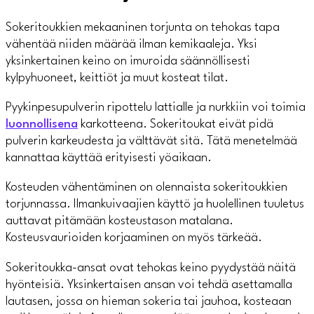
Sokeritoukkien mekaaninen torjunta on tehokas tapa
vähentää niiden määrää ilman kemikaaleja. Yksi
yksinkertainen keino on imuroida säännöllisesti
kylpyhuoneet, keittiöt ja muut kosteat tilat.
Pyykinpesupulverin ripottelu lattialle ja nurkkiin voi toimia
luonnollisena
karkotteena. Sokeritoukat eivät pidä
pulverin karkeudesta ja välttävät sitä. Tätä menetelmää
kannattaa käyttää erityisesti yöaikaan.
Kosteuden vähentäminen on olennaista sokeritoukkien
torjunnassa. Ilmankuivaajien käyttö ja huolellinen tuuletus
auttavat pitämään kosteustason matalana.
Kosteusvaurioiden korjaaminen on myös tärkeää.
Sokeritoukka-ansat ovat tehokas keino pyydystää näitä
hyönteisiä. Yksinkertaisen ansan voi tehdä asettamalla
lautasen, jossa on hieman sokeria tai jauhoa, kosteaan