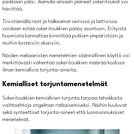
paikkaan yöksi. Aamulla ansaan jääneet sokeritoukat voi
hävittää.
Tiivistämällä raot ja halkeamat seinissä ja lattioissa
voidaan estää sokeritoukkien pääsy asuntoon. Erityistä
huomiota kannattaa kiinnittää putkien ympäristöön ja
muihin kosteisiin alueisiin.
Näiden mekaanisten menetelmien säännöllinen käyttö voi
merkittävästi vähentää sokeritoukkien määrää kodissa
ilman kemiallisia torjunta-aineita.
Kemialliset torjuntamenetelmät
Sokeritoukkien kemiallinen torjunta tarjoaa tehokkaita
vaihtoehtoja ongelman ratkaisemiseksi. Näihin kuuluvat
sekä synteettiset torjunta-aineet että luonnonmukaiset
menetelmät.