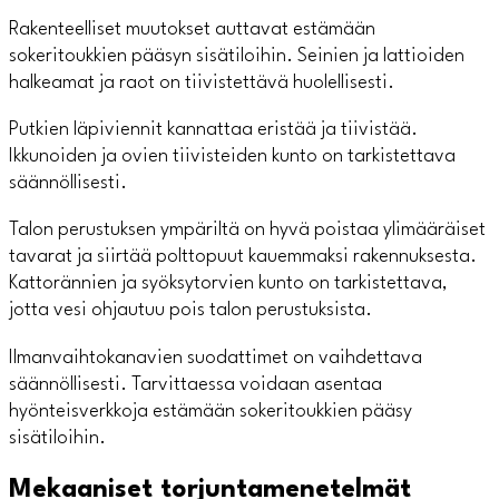
Rakenteelliset muutokset auttavat estämään
sokeritoukkien pääsyn sisätiloihin. Seinien ja lattioiden
halkeamat ja raot on tiivistettävä huolellisesti.
Putkien läpiviennit kannattaa eristää ja tiivistää.
Ikkunoiden ja ovien tiivisteiden kunto on tarkistettava
säännöllisesti.
Talon perustuksen ympäriltä on hyvä poistaa ylimääräiset
tavarat ja siirtää polttopuut kauemmaksi rakennuksesta.
Kattorännien ja syöksytorvien kunto on tarkistettava,
jotta vesi ohjautuu pois talon perustuksista.
Ilmanvaihtokanavien suodattimet on vaihdettava
säännöllisesti. Tarvittaessa voidaan asentaa
hyönteisverkkoja estämään sokeritoukkien pääsy
sisätiloihin.
Mekaaniset torjuntamenetelmät