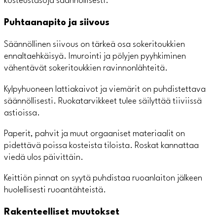
kosteustasoja säännöllisesti.
Puhtaanapito ja siivous
Säännöllinen siivous on tärkeä osa sokeritoukkien
ennaltaehkäisyä. Imurointi ja pölyjen pyyhkiminen
vähentävät sokeritoukkien ravinnonlähteitä.
Kylpyhuoneen lattiakaivot ja viemärit on puhdistettava
säännöllisesti. Ruokatarvikkeet tulee säilyttää tiiviissä
astioissa.
Paperit, pahvit ja muut orgaaniset materiaalit on
pidettävä poissa kosteista tiloista. Roskat kannattaa
viedä ulos päivittäin.
Keittiön pinnat on syytä puhdistaa ruoanlaiton jälkeen
huolellisesti ruoantähteistä.
Rakenteelliset muutokset