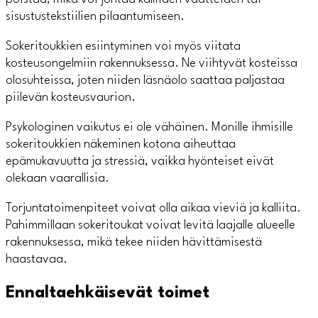
sisustustekstiilien pilaantumiseen.
Sokeritoukkien esiintyminen voi myös viitata
kosteusongelmiin rakennuksessa. Ne viihtyvät kosteissa
olosuhteissa, joten niiden läsnäolo saattaa paljastaa
piilevän kosteusvaurion.
Psykologinen vaikutus ei ole vähäinen. Monille ihmisille
sokeritoukkien näkeminen kotona aiheuttaa
epämukavuutta ja stressiä, vaikka hyönteiset eivät
olekaan vaarallisia.
Torjuntatoimenpiteet voivat olla aikaa vieviä ja kalliita.
Pahimmillaan sokeritoukat voivat levitä laajalle alueelle
rakennuksessa, mikä tekee niiden hävittämisestä
haastavaa.
Ennaltaehkäisevät toimet