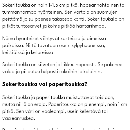
Sokeritoukka on noin 1-1,5 cm pitkä, hopeanhohtoinen tai
tummanharmaa hyönteinen. Sen vartalo on suomujen
peittämä ja suippenee takaosaa kohti. Sokeritoukalla on
pitkät tuntosarvet ja kolme pitkää häntärihmaa.
Nämä hyönteiset viihtyvät kosteissa ja pimeissä
paikoissa. Niitä tavataan usein kylpyhuoneissa,
keittiöissä ja kellareissa.
Sokeritoukka on siivetön ja liikkuu nopeasti. Se pakenee
valoa ja piiloutuu helposti rakoihin ja koloihin.
Sokeritoukka vai paperitoukka?
Sokeritoukka ja paperitoukka muistuttavat toisiaan,
mutta niillä on eroja. Paperitoukka on pienempi, noin 1 cm
pitkä. Sen väri on vaaleampi, usein kellertävä tai
vaaleanruskea.