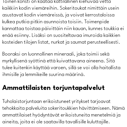
Toinen konsti on kaataa kattilallinen kiehuvaa vettä
kaikkiin kodin viemäreihin. Sokeritoukat nimittäin usein
asustavat kodin viemäreissä, ja voivat kerrostaloissa
kulkea putkia pitkin asunnoista toisiin. Toimenpide
kannattaa toistaa päivittäin niin kauan, kunnes toukkia ei
enää esiinny. Lisäksi on suositeltavaa imuroida kaikkien
kosteiden tilojen listat, nurkat ja saumat perusteellisesti.
Booraksi on luonnollinen mineraali, joka toimii sekä
myrkyllisenä syöttinä että kuivattavana aineena. Sitä
tulee kuitenkin käyttää varoen, sillä se voi olla haitallista
ihmisille ja lemmikeille suurina määrinä.
Ammattilaisten torjuntapalvelut
Tuholaistorjuntaan erikoistuneet yritykset tarjoavat
tehokkaita palveluita sokeritoukkien hävittämiseen. Nämä
ammattilaiset hyödyntävät erikoistuneita menetelmiä ja
aineita, joita ei ole saatavilla tavallisille kuluttajille.