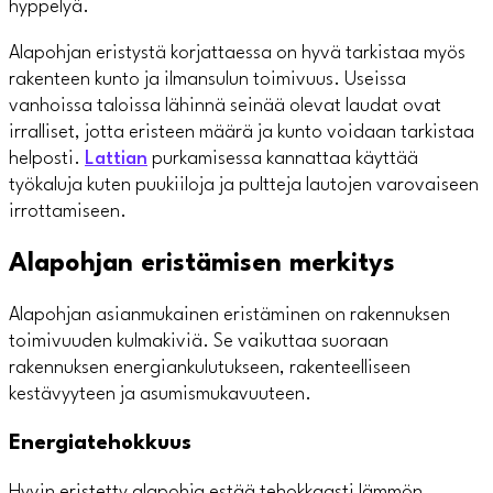
hyppelyä.
Alapohjan eristystä korjattaessa on hyvä tarkistaa myös
rakenteen kunto ja ilmansulun toimivuus. Useissa
vanhoissa taloissa lähinnä seinää olevat laudat ovat
irralliset, jotta eristeen määrä ja kunto voidaan tarkistaa
helposti.
Lattian
purkamisessa kannattaa käyttää
työkaluja kuten puukiiloja ja pultteja lautojen varovaiseen
irrottamiseen.
Alapohjan eristämisen merkitys
Alapohjan asianmukainen eristäminen on rakennuksen
toimivuuden kulmakiviä. Se vaikuttaa suoraan
rakennuksen energiankulutukseen, rakenteelliseen
kestävyyteen ja asumismukavuuteen.
Energiatehokkuus
Hyvin eristetty alapohja estää tehokkaasti lämmön