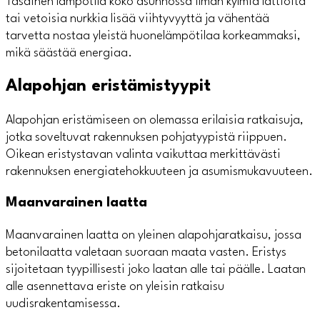
Tasainen lämpötila koko asunnossa ilman kylmiä lattioita
tai vetoisia nurkkia lisää viihtyvyyttä ja vähentää
tarvetta nostaa yleistä huonelämpötilaa korkeammaksi,
mikä säästää energiaa.
Alapohjan eristämistyypit
Alapohjan eristämiseen on olemassa erilaisia ratkaisuja,
jotka soveltuvat rakennuksen pohjatyypistä riippuen.
Oikean eristystavan valinta vaikuttaa merkittävästi
rakennuksen energiatehokkuuteen ja asumismukavuuteen.
Maanvarainen laatta
Maanvarainen laatta on yleinen alapohjaratkaisu, jossa
betonilaatta valetaan suoraan maata vasten. Eristys
sijoitetaan tyypillisesti joko laatan alle tai päälle. Laatan
alle asennettava eriste on yleisin ratkaisu
uudisrakentamisessa.