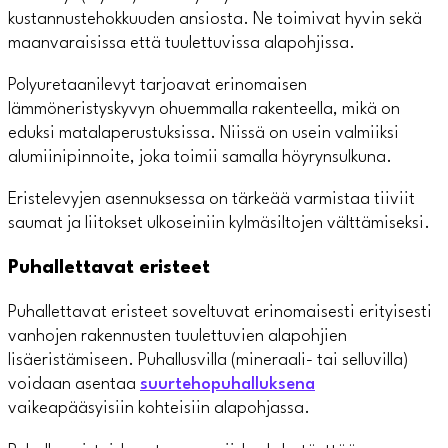
kustannustehokkuuden ansiosta. Ne toimivat hyvin sekä
maanvaraisissa että tuulettuvissa alapohjissa.
Polyuretaanilevyt tarjoavat erinomaisen
lämmöneristyskyvyn ohuemmalla rakenteella, mikä on
eduksi matalaperustuksissa. Niissä on usein valmiiksi
alumiinipinnoite, joka toimii samalla höyrynsulkuna.
Eristelevyjen asennuksessa on tärkeää varmistaa tiiviit
saumat ja liitokset ulkoseiniin kylmäsiltojen välttämiseksi.
Puhallettavat eristeet
Puhallettavat eristeet soveltuvat erinomaisesti erityisesti
vanhojen rakennusten tuulettuvien alapohjien
lisäeristämiseen. Puhallusvilla (mineraali- tai selluvilla)
voidaan asentaa
suurtehopuhalluksena
vaikeapääsyisiin kohteisiin alapohjassa.