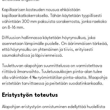
Kapillaarisen kosteuden nousua ehkäistään
kapillaarikatkokerroksella. Tähän käytetään tyypillisesti
vähintään 300 mm paksuista sorakerrosta, jonka raekoko
on 8-16 mm.
Diffuusion hallinnassa käytetään höyrynsulkua, joka
asennetaan lämpimälle puolelle. On äärimmäisen tärkeää,
että höyrynsulku on yhtenäinen ja tiivis, erityisesti
saumakohdissa ja läpivienneissä.
Tuulettuvan alapohjan suunnittelussa on varmistettava
riittävä ilmanvaihto. Tuuletusaukkojen pinta-alan tulee
olla vähintään 4 ‰ ryömintätilan pinta-alasta. Maapohja
eristetään tarvittaessa ja peitetään suodatinkankaalla.
Eristystyön toteutus
Alapohjan eristystyön onnistuminen edellyttää huolellista