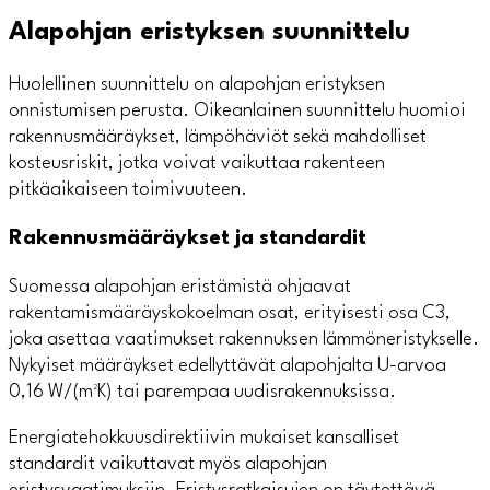
Alapohjan eristyksen suunnittelu
Huolellinen suunnittelu on alapohjan eristyksen
onnistumisen perusta. Oikeanlainen suunnittelu huomioi
rakennusmääräykset, lämpöhäviöt sekä mahdolliset
kosteusriskit, jotka voivat vaikuttaa rakenteen
pitkäaikaiseen toimivuuteen.
Rakennusmääräykset ja standardit
Suomessa alapohjan eristämistä ohjaavat
rakentamismääräyskokoelman osat, erityisesti osa C3,
joka asettaa vaatimukset rakennuksen lämmöneristykselle.
Nykyiset määräykset edellyttävät alapohjalta U-arvoa
0,16 W/(m²K) tai parempaa uudisrakennuksissa.
Energiatehokkuusdirektiivin mukaiset kansalliset
standardit vaikuttavat myös alapohjan