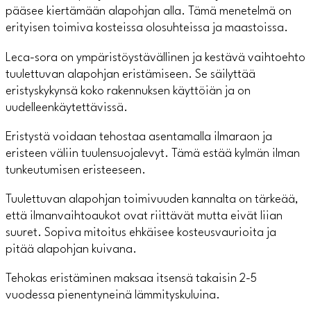
pääsee kiertämään alapohjan alla. Tämä menetelmä on
erityisen toimiva kosteissa olosuhteissa ja maastoissa.
Leca-sora on ympäristöystävällinen ja kestävä vaihtoehto
tuulettuvan alapohjan eristämiseen. Se säilyttää
eristyskykynsä koko rakennuksen käyttöiän ja on
uudelleenkäytettävissä.
Eristystä voidaan tehostaa asentamalla ilmaraon ja
eristeen väliin tuulensuojalevyt. Tämä estää kylmän ilman
tunkeutumisen eristeeseen.
Tuulettuvan alapohjan toimivuuden kannalta on tärkeää,
että ilmanvaihtoaukot ovat riittävät mutta eivät liian
suuret. Sopiva mitoitus ehkäisee kosteusvaurioita ja
pitää alapohjan kuivana.
Tehokas eristäminen maksaa itsensä takaisin 2-5
vuodessa pienentyneinä lämmityskuluina.