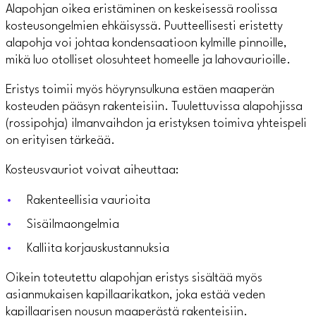
Alapohjan oikea eristäminen on keskeisessä roolissa
kosteusongelmien ehkäisyssä. Puutteellisesti eristetty
alapohja voi johtaa kondensaatioon kylmille pinnoille,
mikä luo otolliset olosuhteet homeelle ja lahovaurioille.
Eristys toimii myös höyrynsulkuna estäen maaperän
kosteuden pääsyn rakenteisiin. Tuulettuvissa alapohjissa
(rossipohja) ilmanvaihdon ja eristyksen toimiva yhteispeli
on erityisen tärkeää.
Kosteusvauriot voivat aiheuttaa:
Rakenteellisia vaurioita
Sisäilmaongelmia
Kalliita korjauskustannuksia
Oikein toteutettu alapohjan eristys sisältää myös
asianmukaisen kapillaarikatkon, joka estää veden
kapillaarisen nousun maaperästä rakenteisiin.