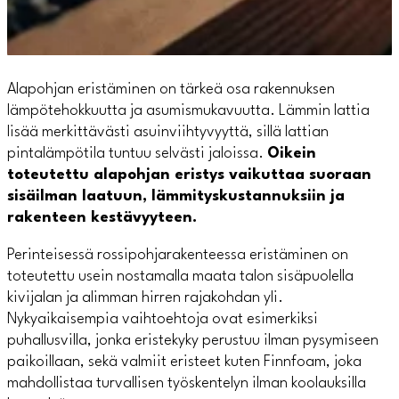
Alapohjan eristäminen on tärkeä osa rakennuksen
lämpötehokkuutta ja asumismukavuutta. Lämmin lattia
lisää merkittävästi asuinviihtyvyyttä, sillä lattian
pintalämpötila tuntuu selvästi jaloissa.
Oikein
toteutettu alapohjan eristys vaikuttaa suoraan
sisäilman laatuun, lämmityskustannuksiin ja
rakenteen kestävyyteen.
Perinteisessä rossipohjarakenteessa eristäminen on
toteutettu usein nostamalla maata talon sisäpuolella
kivijalan ja alimman hirren rajakohdan yli.
Nykyaikaisempia vaihtoehtoja ovat esimerkiksi
puhallusvilla, jonka eristekyky perustuu ilman pysymiseen
paikoillaan, sekä valmiit eristeet kuten Finnfoam, joka
mahdollistaa turvallisen työskentelyn ilman koolauksilla