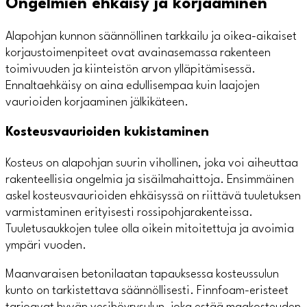
Ongelmien ehkäisy ja korjaaminen
Alapohjan kunnon säännöllinen tarkkailu ja oikea-aikaiset
korjaustoimenpiteet ovat avainasemassa rakenteen
toimivuuden ja kiinteistön arvon ylläpitämisessä.
Ennaltaehkäisy on aina edullisempaa kuin laajojen
vaurioiden korjaaminen jälkikäteen.
Kosteusvaurioiden kukistaminen
Kosteus on alapohjan suurin vihollinen, joka voi aiheuttaa
rakenteellisia ongelmia ja sisäilmahaittoja. Ensimmäinen
askel kosteusvaurioiden ehkäisyssä on riittävä tuuletuksen
varmistaminen erityisesti rossipohjarakenteissa.
Tuuletusaukkojen tulee olla oikein mitoitettuja ja avoimia
ympäri vuoden.
Maanvaraisen betonilaatan tapauksessa kosteussulun
kunto on tarkistettava säännöllisesti. Finnfoam-eristeet