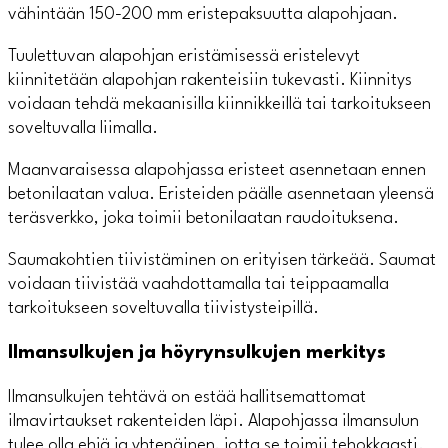
vähintään 150-200 mm eristepaksuutta alapohjaan.
Tuulettuvan alapohjan eristämisessä eristelevyt
kiinnitetään alapohjan rakenteisiin tukevasti. Kiinnitys
voidaan tehdä mekaanisilla kiinnikkeillä tai tarkoitukseen
soveltuvalla liimalla.
Maanvaraisessa alapohjassa eristeet asennetaan ennen
betonilaatan valua. Eristeiden päälle asennetaan yleensä
teräsverkko, joka toimii betonilaatan raudoituksena.
Saumakohtien tiivistäminen on erityisen tärkeää. Saumat
voidaan tiivistää vaahdottamalla tai teippaamalla
tarkoitukseen soveltuvalla tiivistysteipillä.
Ilmansulkujen ja höyrynsulkujen merkitys
Ilmansulkujen tehtävä on estää hallitsemattomat
ilmavirtaukset rakenteiden läpi. Alapohjassa ilmansulun
tulee olla ehjä ja yhtenäinen, jotta se toimii tehokkaasti.