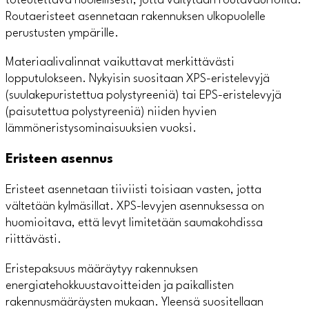
toteutettava huolellisesti, jotta vältytään routavaurioilta.
Routaeristeet asennetaan rakennuksen ulkopuolelle
perustusten ympärille.
Materiaalivalinnat vaikuttavat merkittävästi
lopputulokseen. Nykyisin suositaan XPS-eristelevyjä
(suulakepuristettua polystyreeniä) tai EPS-eristelevyjä
(paisutettua polystyreeniä) niiden hyvien
lämmöneristysominaisuuksien vuoksi.
Eristeen asennus
Eristeet asennetaan tiiviisti toisiaan vasten, jotta
vältetään kylmäsillat. XPS-levyjen asennuksessa on
huomioitava, että levyt limitetään saumakohdissa
riittävästi.
Eristepaksuus määräytyy rakennuksen
energiatehokkuustavoitteiden ja paikallisten
rakennusmääräysten mukaan. Yleensä suositellaan