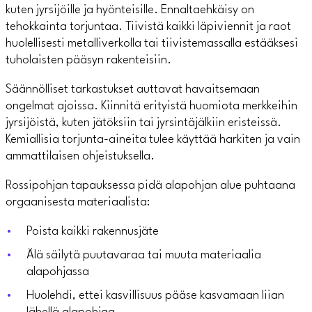
kuten jyrsijöille ja hyönteisille. Ennaltaehkäisy on
tehokkainta torjuntaa. Tiivistä kaikki läpiviennit ja raot
huolellisesti metalliverkolla tai tiivistemassalla estääksesi
tuholaisten pääsyn rakenteisiin.
Säännölliset tarkastukset auttavat havaitsemaan
ongelmat ajoissa. Kiinnitä erityistä huomiota merkkeihin
jyrsijöistä, kuten jätöksiin tai jyrsintäjälkiin eristeissä.
Kemiallisia torjunta-aineita tulee käyttää harkiten ja vain
ammattilaisen ohjeistuksella.
Rossipohjan tapauksessa pidä alapohjan alue puhtaana
orgaanisesta materiaalista:
Poista kaikki rakennusjäte
Älä säilytä puutavaraa tai muuta materiaalia
alapohjassa
Huolehdi, ettei kasvillisuus pääse kasvamaan liian