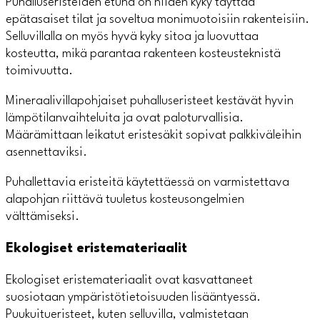
Puhalluseristeiden etuna on niiden kyky täyttää
epätasaiset tilat ja soveltua monimuotoisiin rakenteisiin.
Selluvillalla on myös hyvä kyky sitoa ja luovuttaa
kosteutta, mikä parantaa rakenteen kosteusteknistä
toimivuutta.
Mineraalivillapohjaiset puhalluseristeet kestävät hyvin
lämpötilanvaihteluita ja ovat paloturvallisia.
Määrämittaan leikatut eristesäkit sopivat palkkiväleihin
asennettaviksi.
Puhallettavia eristeitä käytettäessä on varmistettava
alapohjan riittävä tuuletus kosteusongelmien
välttämiseksi.
Ekologiset eristemateriaalit
Ekologiset eristemateriaalit ovat kasvattaneet
suosiotaan ympäristötietoisuuden lisääntyessä.
Puukuitueristeet, kuten selluvilla, valmistetaan