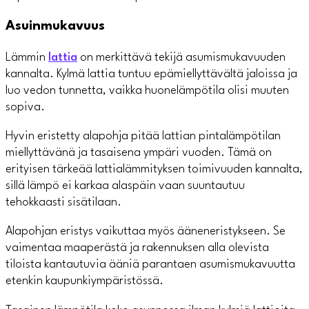
Asuinmukavuus
Lämmin
lattia
on merkittävä tekijä asumismukavuuden
kannalta. Kylmä lattia tuntuu epämiellyttävältä jaloissa ja
luo vedon tunnetta, vaikka huonelämpötila olisi muuten
sopiva.
Hyvin eristetty alapohja pitää lattian pintalämpötilan
miellyttävänä ja tasaisena ympäri vuoden. Tämä on
erityisen tärkeää lattialämmityksen toimivuuden kannalta,
sillä lämpö ei karkaa alaspäin vaan suuntautuu
tehokkaasti sisätilaan.
Alapohjan eristys vaikuttaa myös ääneneristykseen. Se
vaimentaa maaperästä ja rakennuksen alla olevista
tiloista kantautuvia ääniä parantaen asumismukavuutta
etenkin kaupunkiympäristössä.