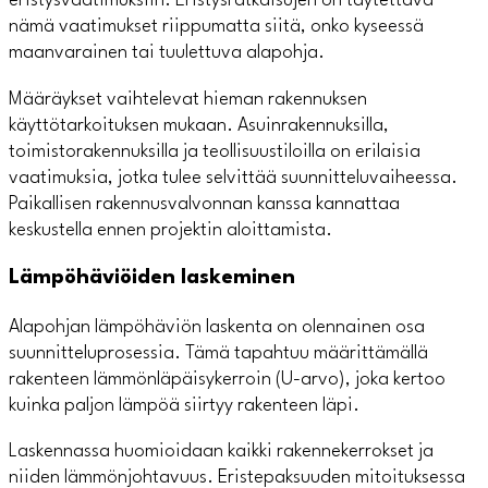
eristysvaatimuksiin. Eristysratkaisujen on täytettävä
nämä vaatimukset riippumatta siitä, onko kyseessä
maanvarainen tai tuulettuva alapohja.
Määräykset vaihtelevat hieman rakennuksen
käyttötarkoituksen mukaan. Asuinrakennuksilla,
toimistorakennuksilla ja teollisuustiloilla on erilaisia
vaatimuksia, jotka tulee selvittää suunnitteluvaiheessa.
Paikallisen rakennusvalvonnan kanssa kannattaa
keskustella ennen projektin aloittamista.
Lämpöhäviöiden laskeminen
Alapohjan lämpöhäviön laskenta on olennainen osa
suunnitteluprosessia. Tämä tapahtuu määrittämällä
rakenteen lämmönläpäisykerroin (U-arvo), joka kertoo
kuinka paljon lämpöä siirtyy rakenteen läpi.
Laskennassa huomioidaan kaikki rakennekerrokset ja
niiden lämmönjohtavuus. Eristepaksuuden mitoituksessa