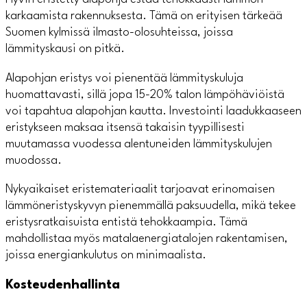
karkaamista rakennuksesta. Tämä on erityisen tärkeää
Suomen kylmissä ilmasto-olosuhteissa, joissa
lämmityskausi on pitkä.
Alapohjan eristys voi pienentää lämmityskuluja
huomattavasti, sillä jopa 15-20% talon lämpöhäviöistä
voi tapahtua alapohjan kautta. Investointi laadukkaaseen
eristykseen maksaa itsensä takaisin tyypillisesti
muutamassa vuodessa alentuneiden lämmityskulujen
muodossa.
Nykyaikaiset eristemateriaalit tarjoavat erinomaisen
lämmöneristyskyvyn pienemmällä paksuudella, mikä tekee
eristysratkaisuista entistä tehokkaampia. Tämä
mahdollistaa myös matalaenergiatalojen rakentamisen,
joissa energiankulutus on minimaalista.
Kosteudenhallinta