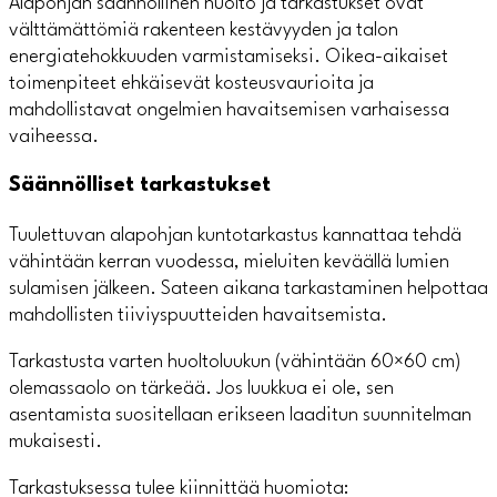
Alapohjan säännöllinen huolto ja tarkastukset ovat
välttämättömiä rakenteen kestävyyden ja talon
energiatehokkuuden varmistamiseksi. Oikea-aikaiset
toimenpiteet ehkäisevät kosteusvaurioita ja
mahdollistavat ongelmien havaitsemisen varhaisessa
vaiheessa.
Säännölliset tarkastukset
Tuulettuvan alapohjan kuntotarkastus kannattaa tehdä
vähintään kerran vuodessa, mieluiten keväällä lumien
sulamisen jälkeen. Sateen aikana tarkastaminen helpottaa
mahdollisten tiiviyspuutteiden havaitsemista.
Tarkastusta varten huoltoluukun (vähintään 60×60 cm)
olemassaolo on tärkeää. Jos luukkua ei ole, sen
asentamista suositellaan erikseen laaditun suunnitelman
mukaisesti.
Tarkastuksessa tulee kiinnittää huomiota: