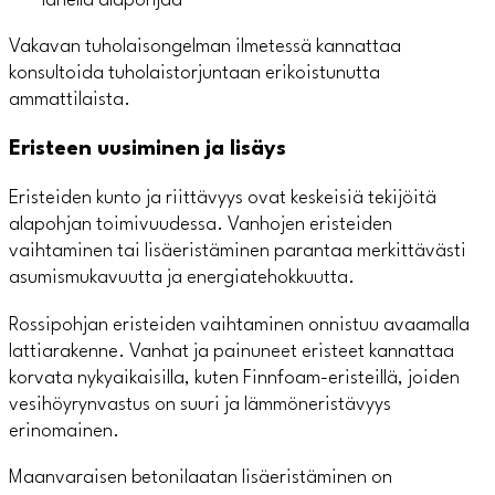
lähellä alapohjaa
Vakavan tuholaisongelman ilmetessä kannattaa
konsultoida tuholaistorjuntaan erikoistunutta
ammattilaista.
Eristeen uusiminen ja lisäys
Eristeiden kunto ja riittävyys ovat keskeisiä tekijöitä
alapohjan toimivuudessa. Vanhojen eristeiden
vaihtaminen tai lisäeristäminen parantaa merkittävästi
asumismukavuutta ja energiatehokkuutta.
Rossipohjan eristeiden vaihtaminen onnistuu avaamalla
lattiarakenne. Vanhat ja painuneet eristeet kannattaa
korvata nykyaikaisilla, kuten Finnfoam-eristeillä, joiden
vesihöyrynvastus on suuri ja lämmöneristävyys
erinomainen.
Maanvaraisen betonilaatan lisäeristäminen on