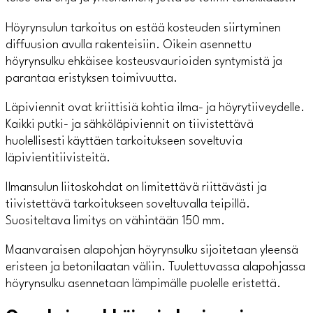
Höyrynsulun tarkoitus on estää kosteuden siirtyminen
diffuusion avulla rakenteisiin. Oikein asennettu
höyrynsulku ehkäisee kosteusvaurioiden syntymistä ja
parantaa eristyksen toimivuutta.
Läpiviennit ovat kriittisiä kohtia ilma- ja höyrytiiveydelle.
Kaikki putki- ja sähköläpiviennit on tiivistettävä
huolellisesti käyttäen tarkoitukseen soveltuvia
läpivientitiivisteitä.
Ilmansulun liitoskohdat on limitettävä riittävästi ja
tiivistettävä tarkoitukseen soveltuvalla teipillä.
Suositeltava limitys on vähintään 150 mm.
Maanvaraisen alapohjan höyrynsulku sijoitetaan yleensä
eristeen ja betonilaatan väliin. Tuulettuvassa alapohjassa
höyrynsulku asennetaan lämpimälle puolelle eristettä.