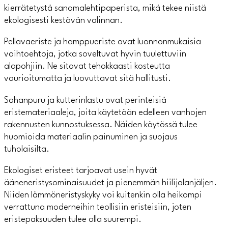
kierrätetystä sanomalehtipaperista, mikä tekee niistä
ekologisesti kestävän valinnan.
Pellavaeriste ja hamppueriste ovat luonnonmukaisia
vaihtoehtoja, jotka soveltuvat hyvin tuulettuviin
alapohjiin. Ne sitovat tehokkaasti kosteutta
vaurioitumatta ja luovuttavat sitä hallitusti.
Sahanpuru ja kutterinlastu ovat perinteisiä
eristemateriaaleja, joita käytetään edelleen vanhojen
rakennusten kunnostuksessa. Näiden käytössä tulee
huomioida materiaalin painuminen ja suojaus
tuholaisilta.
Ekologiset eristeet tarjoavat usein hyvät
ääneneristysominaisuudet ja pienemmän hiilijalanjäljen.
Niiden lämmöneristyskyky voi kuitenkin olla heikompi
verrattuna moderneihin teollisiin eristeisiin, joten
eristepaksuuden tulee olla suurempi.