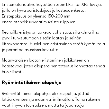
Eristemateriaalina käytetään usein EPS- tai XPS-levyjä,
joilla on hyvä puristuslujuus ja kosteudenkesto.
Eristepaksuus on yleensä 150-200 mm
energiatehokkuusvaatimuksista riippuen.
Reunoilla eristys on tärkeää vahvistaa, sillä kylmä ilma
pyrkii tunkeutumaan sisään laatan ja seinän
liitoskohdasta. Huolellinen eristäminen estää kylmäsiltoja
ja parantaa asumismukavuutta.
Maanvaraisen laatan eristäminen jälkikäteen on
haastavaa, joten alkuperäinen toteutus kannattaa tehdä
huolellisesti.
Ryömintätilainen alapohja
Ryömintätilainen alapohja, eli rossipohja, jättää
lattiarakenteen ja maan väliin ilmatilan. Tämä rakenne
vaatii hyvän tuuletuksen, mutta tarjoaa etuja