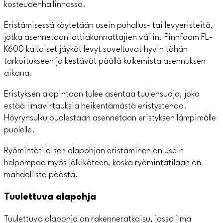
kosteudenhallinnassa.
Eristämisessä käytetään usein puhallus- tai levyeristeitä,
jotka asennetaan lattiakannattajien väliin. Finnfoam FL-
K600 kaltaiset jäykät levyt soveltuvat hyvin tähän
tarkoitukseen ja kestävät päällä kulkemista asennuksen
aikana.
Eristyksen alapintaan tulee asentaa tuulensuoja, joka
estää ilmavirtauksia heikentämästä eristystehoa.
Höyrynsulku puolestaan asennetaan eristyksen lämpimälle
puolelle.
Ryömintätilaisen alapohjan eristäminen on usein
helpompaa myös jälkikäteen, koska ryömintätilaan on
mahdollista päästä.
Tuulettuva alapohja
Tuulettuva alapohja on rakenneratkaisu, jossa ilma