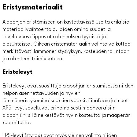
Eristysmateriaalit
Alapohjan eristämiseen on käytettävissä useita erilaisia
materiaalivaihtoehtoja, joiden ominaisuudet ja
soveltuvuus riippuvat rakennuksen tyypistä ja
olosuhteista. Oikean eristemateriaalin valinta vaikuttaa
merkittävästi lämmöneristyskykyyn, kosteudenhallintaan
ja rakenteen toimivuuteen.
Eristelevyt
Eristelevyt ovat suosittuja alapohjan eristämisessä niiden
helpon asennettavuuden ja hyvien
lämmöneristysominaisuuksien vuoksi. Finnfoam ja muut
XPS-levyt soveltuvat erinomaisesti maanvaraisiin
alapohjiin, sillä ne kestävät hyvin kosteutta ja maaperän
kuormitusta.
EPS-levyt (styrox) ovat myös yleinen valinta niiden