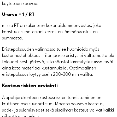
käytetään kaavaa:
U-arvo = 1 / RT
missä RT on rakenteen kokonaislämmönvastus, joka
koostuu eri materiaalikerrosten lämmönvastusten
summasta.
Eristepaksuuden valinnassa tulee huomioida myös
kustannustehokkuus. Liian paksu eristys ei välttämättä ole
taloudellisesti järkevä, sillä säästöt lämmityskuluissa eivät
aina kata materiaalikustannuksia. Optimaalinen
eristepaksuus löytyy usein 200-300 mm väliltä.
Kosteusriskien arviointi
Alapohjarakenteen kosteusriskien tunnistaminen on
kriittinen osa suunnittelua. Maasta nouseva kosteus,
sade- ja sulamisvedet sekä sisäilman kosteus voivat kaikki
aiheuttaa ongelmia.