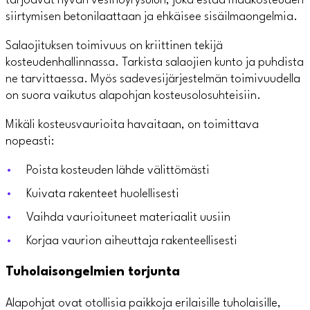
tarjoavat hyvän vesihöyrysulun, joka estää maakosteuden
siirtymisen betonilaattaan ja ehkäisee sisäilmaongelmia.
Salaojituksen toimivuus on kriittinen tekijä
kosteudenhallinnassa. Tarkista salaojien kunto ja puhdista
ne tarvittaessa. Myös sadevesijärjestelmän toimivuudella
on suora vaikutus alapohjan kosteusolosuhteisiin.
Mikäli kosteusvaurioita havaitaan, on toimittava
nopeasti:
Poista kosteuden lähde välittömästi
Kuivata rakenteet huolellisesti
Vaihda vaurioituneet materiaalit uusiin
Korjaa vaurion aiheuttaja rakenteellisesti
Tuholaisongelmien torjunta
Alapohjat ovat otollisia paikkoja erilaisille tuholaisille,