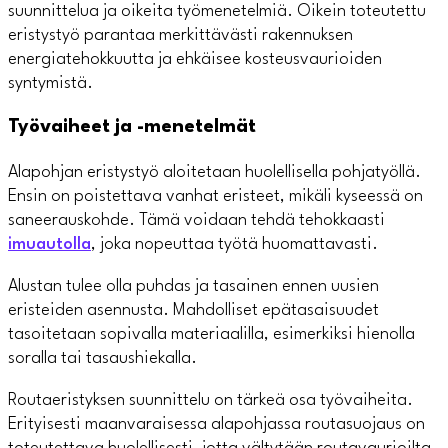
suunnittelua ja oikeita työmenetelmiä. Oikein toteutettu
eristystyö parantaa merkittävästi rakennuksen
energiatehokkuutta ja ehkäisee kosteusvaurioiden
syntymistä.
Työvaiheet ja -menetelmät
Alapohjan eristystyö aloitetaan huolellisella pohjatyöllä.
Ensin on poistettava vanhat eristeet, mikäli kyseessä on
saneerauskohde. Tämä voidaan tehdä tehokkaasti
imuautolla
, joka nopeuttaa työtä huomattavasti.
Alustan tulee olla puhdas ja tasainen ennen uusien
eristeiden asennusta. Mahdolliset epätasaisuudet
tasoitetaan sopivalla materiaalilla, esimerkiksi hienolla
soralla tai tasaushiekalla.
Routaeristyksen suunnittelu on tärkeä osa työvaiheita.
Erityisesti maanvaraisessa alapohjassa routasuojaus on